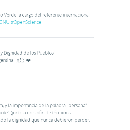
o Verde, a cargo del referente internacional
GNU
#
OpenScience
 y Dignidad de los Pueblos"
entina. 🇦🇷 ❤️
, y la importancia de la palabra "persona".
te" (junto a un sinfín de términos
ando la dignidad que nunca debieron perder.