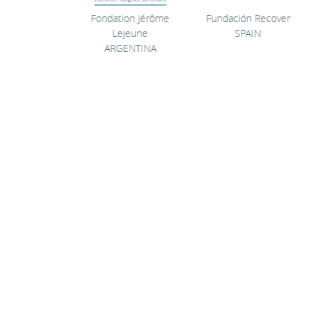
a Solidaria
Fondation Jérôme
Fundación Recover
PAIN
Lejeune
SPAIN
ARGENTINA