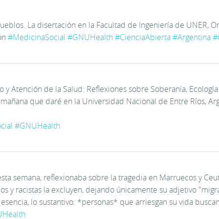
ueblos. La disertación en la Facultad de Ingeniería de UNER, Or
cón
#
MedicinaSocial
#
GNUHealth
#
CienciaAbierta
#
Argentina
#
o y Atención de la Salud: Reflexiones sobre Soberanía, Ecología
mañana que daré en la Universidad Nacional de Entre Ríos, Arg
cial
#
GNUHealth
ta semana, reflexionaba sobre la tragedia en Marruecos y Ceuta
 y racistas la excluyen, dejando únicamente su adjetivo "migran
 esencia, lo sustantivo: *personas* que arriesgan su vida busc
Health