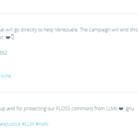
t will go directly to help Venezuela. The campaign will end thi
t. ❤️👇
352
icine
 up and for protecting our FLOSS commons from LLMs ❤️ :gnu:
ateJustice
#
LLM
#
noAI