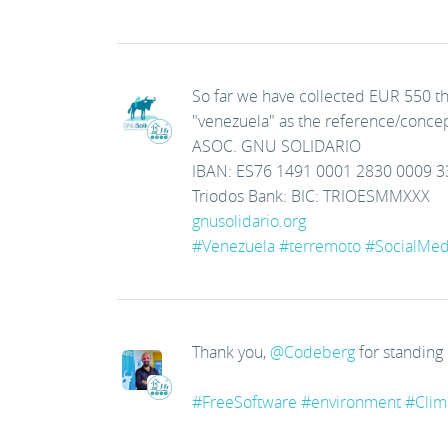
So far we have collected EUR 550 tha
"venezuela" as the reference/concep
ASOC. GNU SOLIDARIO
IBAN: ES76 1491 0001 2830 0009 3
Triodos Bank: BIC: TRIOESMMXXX
gnusolidario.org
#
Venezuela
#
terremoto
#
SocialMed
Thank you,
@
Codeberg
for standing
#
FreeSoftware
#
environment
#
Clim