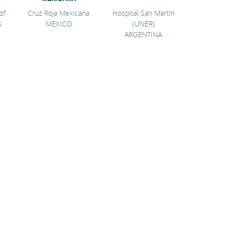
f
Cruz Roja Mexicana
Hospital San Martín
Amba
MEXICO
(UNER)
SPA
ARGENTINA