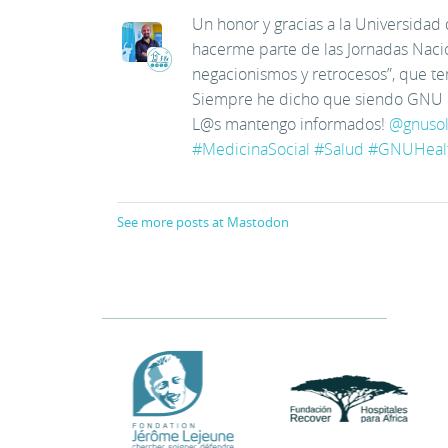
Un honor y gracias a la Universidad 
hacerme parte de las Jornadas Nacion
negacionismos y retrocesos”, que te
Siempre he dicho que siendo GNU He
L@s mantengo informados!
@
gnusol
#
MedicinaSocial
#
Salud
#
GNUHeal
See more posts at Mastodon