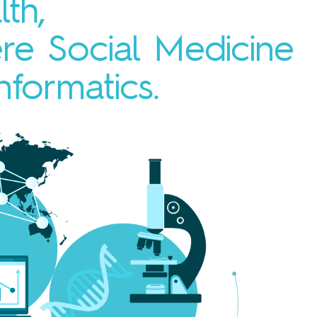
th,
ere Social Medicine
nformatics.