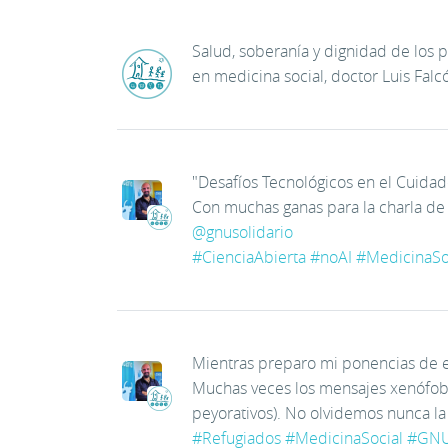
Salud, soberanía y dignidad de los p
en medicina social, doctor Luis Fal
"Desafíos Tecnológicos en el Cuidad
Con muchas ganas para la charla de 
@
gnusolidario
#
CienciaAbierta
#
noAI
#
MedicinaSo
Mientras preparo mi ponencias de es
Muchas veces los mensajes xenófobos
peyorativos). No olvidemos nunca la
#
Refugiados
#
MedicinaSocial
#
GNU