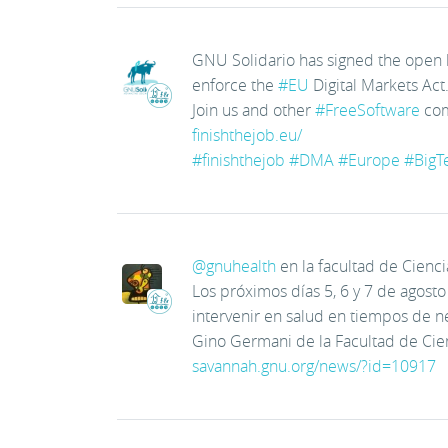
GNU Solidario has signed the open l
enforce the
#
EU
Digital Markets Act
Join us and other
#
FreeSoftware
com
finishthejob.eu/
#
finishthejob
#
DMA
#
Europe
#
BigT
@
gnuhealth
en la facultad de Cienc
Los próximos días 5, 6 y 7 de agosto
intervenir en salud en tiempos de ne
Gino Germani de la Facultad de Cien
savannah.gnu.org/news/?id=10917