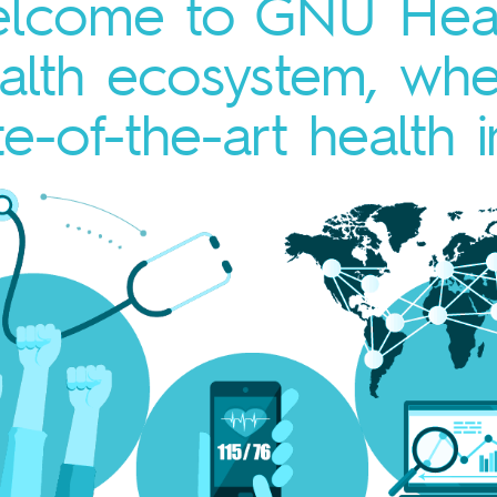
lcome to GNU Heal
health ecosystem, wh
e-of-the-art health i